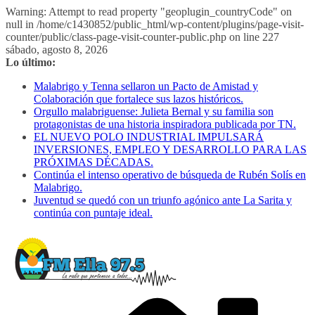
Warning: Attempt to read property "geoplugin_countryCode" on
null in /home/c1430852/public_html/wp-content/plugins/page-visit-
counter/public/class-page-visit-counter-public.php on line 227
Saltar
sábado, agosto 8, 2026
al
Lo último:
contenido
Malabrigo y Tenna sellaron un Pacto de Amistad y
Colaboración que fortalece sus lazos históricos.
Orgullo malabriguense: Julieta Bernal y su familia son
protagonistas de una historia inspiradora publicada por TN.
EL NUEVO POLO INDUSTRIAL IMPULSARÁ
INVERSIONES, EMPLEO Y DESARROLLO PARA LAS
PRÓXIMAS DÉCADAS.
Continúa el intenso operativo de búsqueda de Rubén Solís en
Malabrigo.
Juventud se quedó con un triunfo agónico ante La Sarita y
continúa con puntaje ideal.