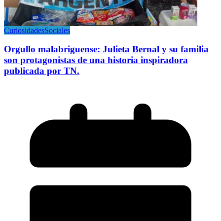
Curiosidades
Sociales
Orgullo malabriguense: Julieta Bernal y su familia
son protagonistas de una historia inspiradora
publicada por TN.