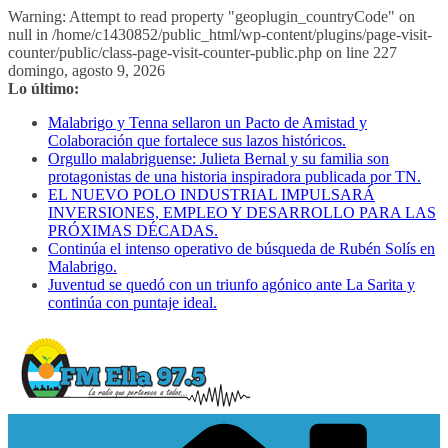
Warning: Attempt to read property "geoplugin_countryCode" on
null in /home/c1430852/public_html/wp-content/plugins/page-visit-
counter/public/class-page-visit-counter-public.php on line 227
Saltar
domingo, agosto 9, 2026
al
Lo último:
contenido
Malabrigo y Tenna sellaron un Pacto de Amistad y
Colaboración que fortalece sus lazos históricos.
Orgullo malabriguense: Julieta Bernal y su familia son
protagonistas de una historia inspiradora publicada por TN.
EL NUEVO POLO INDUSTRIAL IMPULSARÁ
INVERSIONES, EMPLEO Y DESARROLLO PARA LAS
PRÓXIMAS DÉCADAS.
Continúa el intenso operativo de búsqueda de Rubén Solís en
Malabrigo.
Juventud se quedó con un triunfo agónico ante La Sarita y
continúa con puntaje ideal.