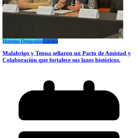
Historias Destacadas
Locales
Malabrigo y Tenna sellaron un Pacto de Amistad y
Colaboración que fortalece sus lazos históricos.