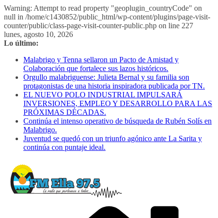
Warning: Attempt to read property "geoplugin_countryCode" on
null in /home/c1430852/public_html/wp-content/plugins/page-visit-
counter/public/class-page-visit-counter-public.php on line 227
Saltar
lunes, agosto 10, 2026
al
Lo último:
contenido
Malabrigo y Tenna sellaron un Pacto de Amistad y
Colaboración que fortalece sus lazos históricos.
Orgullo malabriguense: Julieta Bernal y su familia son
protagonistas de una historia inspiradora publicada por TN.
EL NUEVO POLO INDUSTRIAL IMPULSARÁ
INVERSIONES, EMPLEO Y DESARROLLO PARA LAS
PRÓXIMAS DÉCADAS.
Continúa el intenso operativo de búsqueda de Rubén Solís en
Malabrigo.
Juventud se quedó con un triunfo agónico ante La Sarita y
continúa con puntaje ideal.