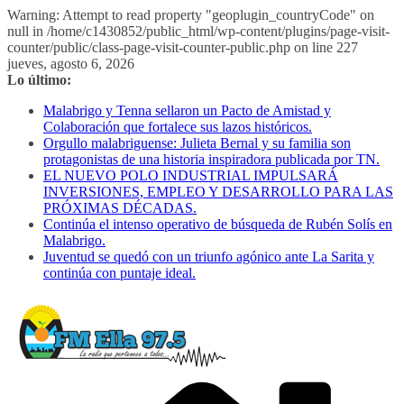
Warning: Attempt to read property "geoplugin_countryCode" on
null in /home/c1430852/public_html/wp-content/plugins/page-visit-
counter/public/class-page-visit-counter-public.php on line 227
Saltar
jueves, agosto 6, 2026
al
Lo último:
contenido
Malabrigo y Tenna sellaron un Pacto de Amistad y
Colaboración que fortalece sus lazos históricos.
Orgullo malabriguense: Julieta Bernal y su familia son
protagonistas de una historia inspiradora publicada por TN.
EL NUEVO POLO INDUSTRIAL IMPULSARÁ
INVERSIONES, EMPLEO Y DESARROLLO PARA LAS
PRÓXIMAS DÉCADAS.
Continúa el intenso operativo de búsqueda de Rubén Solís en
Malabrigo.
Juventud se quedó con un triunfo agónico ante La Sarita y
continúa con puntaje ideal.