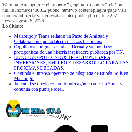
Warning: Attempt to read property "geoplugin_countryCode" on
null in /home/c1430852/public_html/wp-content/plugins/page-visit-
counter/public/class-page-visit-counter-public.php on line 227
Saltar
jueves, agosto 6, 2026
al
Lo último:
contenido
Malabrigo y Tenna sellaron un Pacto de Amistad y
Colaboración que fortalece sus lazos históricos.
Orgullo malabriguense: Julieta Bernal y su familia son
protagonistas de una historia inspiradora publicada por TN.
EL NUEVO POLO INDUSTRIAL IMPULSARÁ
INVERSIONES, EMPLEO Y DESARROLLO PARA LAS
PRÓXIMAS DÉCADAS.
Continúa el intenso operativo de búsqueda de Rubén Solís en
Malabrigo.
Juventud se quedó con un triunfo agónico ante La Sarita y
continúa con puntaje ideal.