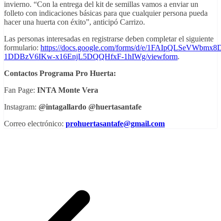
invierno. “Con la entrega del kit de semillas vamos a enviar un
folleto con indicaciones básicas para que cualquier persona pueda
hacer una huerta con éxito”, anticipó Carrizo.
Las personas interesadas en registrarse deben completar el siguiente
formulario:
https://docs.google.com/forms/d/e/1FAIpQLSeVWbmx
1DDBzV6IKw-x16EnjL5DQQHfxF-1hIWg/viewform
.
Contactos Programa Pro Huerta:
Fan Page:
INTA Monte Vera
Instagram:
@intagallardo @huertasantafe
Correo electrónico:
prohuertasantafe@gmail.com