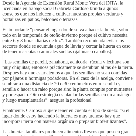
Desde la Agencia de Extensión Rural Monte Vera del INTA, la
licenciada en trabajo social Gabriela Cardoso brinda algunos
consejos que nos inducen a cultivar nuestras propias verduras y
hortalizas en patios, balcones o terrazas.
Es importante “pensar el lugar donde se va a hacer la huerta, sobre
todo en la temporada de otoño-invierno porque el cultivo necesita
entre 6 y 8 horas diarias de luz”. También recomienda evitar los
sectores donde se acumula agua de lluvia y cercar la huerta en caso
de tener mascotas o animales sueltos (gallinas o caballos).
“Las semillas de perejil, zanahoria, achicoria, rúcula y lechuga son
muy chiquitas; entonces prácticamente se siembran al ras de la tierra.
Después hay que estar atentos a que las semillas no sean comidas
por pájaros u hormigas podadoras. En el caso de la acelga, conviene
sembrar a una distancia de 20 o 30 centímetros entre semilla y
semilla o hacer un raleo porque sino la planta compite por nutrientes
y por espacio. Otra estrategia es plantar las semillas en un almácigo
y luego transplantarlas”, asegura la profesional.
Finalmente, Cardoso sugiere tener en cuenta el tipo de suelo: “si el
lugar donde estoy haciendo la huerta es muy arenoso hay que
incorporar tierra con materia orgánica o preparar biofertilizantes”.
Las huertas familiares producen alimentos frescos que poseen gran