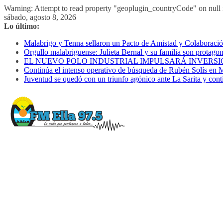
Warning: Attempt to read property "geoplugin_countryCode" on null i
Saltar
sábado, agosto 8, 2026
al
Lo último:
contenido
Malabrigo y Tenna sellaron un Pacto de Amistad y Colaboración 
Orgullo malabriguense: Julieta Bernal y su familia son protagon
EL NUEVO POLO INDUSTRIAL IMPULSARÁ INVERSI
Continúa el intenso operativo de búsqueda de Rubén Solís en 
Juventud se quedó con un triunfo agónico ante La Sarita y cont