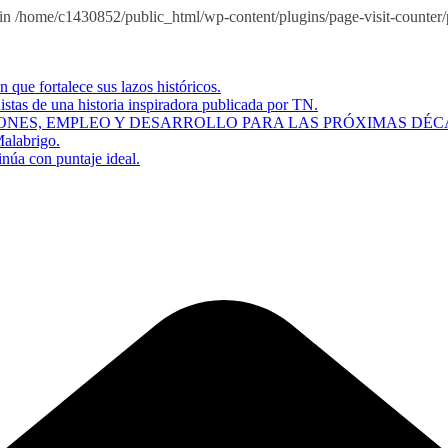
n /home/c1430852/public_html/wp-content/plugins/page-visit-counter/pu
que fortalece sus lazos históricos.
istas de una historia inspiradora publicada por TN.
ONES, EMPLEO Y DESARROLLO PARA LAS PRÓXIMAS DÉC
Malabrigo.
inúa con puntaje ideal.