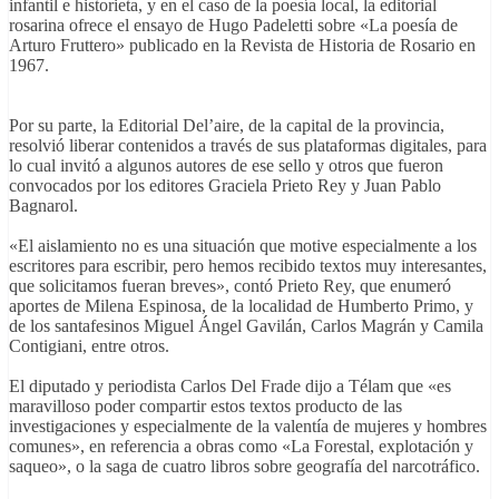
infantil e historieta, y en el caso de la poesía local, la editorial
rosarina ofrece el ensayo de Hugo Padeletti sobre «La poesía de
Arturo Fruttero» publicado en la Revista de Historia de Rosario en
1967.
Por su parte, la Editorial Del’aire, de la capital de la provincia,
resolvió liberar contenidos a través de sus plataformas digitales, para
lo cual invitó a algunos autores de ese sello y otros que fueron
convocados por los editores Graciela Prieto Rey y Juan Pablo
Bagnarol.
«El aislamiento no es una situación que motive especialmente a los
escritores para escribir, pero hemos recibido textos muy interesantes,
que solicitamos fueran breves», contó Prieto Rey, que enumeró
aportes de Milena Espinosa, de la localidad de Humberto Primo, y
de los santafesinos Miguel Ángel Gavilán, Carlos Magrán y Camila
Contigiani, entre otros.
El diputado y periodista Carlos Del Frade dijo a Télam que «es
maravilloso poder compartir estos textos producto de las
investigaciones y especialmente de la valentía de mujeres y hombres
comunes», en referencia a obras como «La Forestal, explotación y
saqueo», o la saga de cuatro libros sobre geografía del narcotráfico.