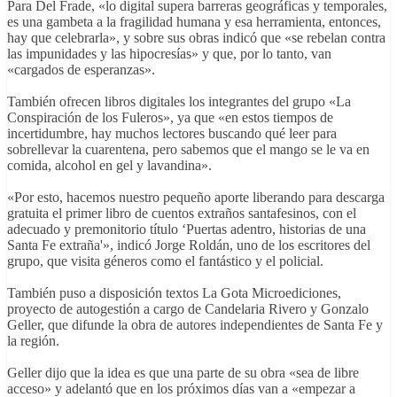
Para Del Frade, «lo digital supera barreras geográficas y temporales,
es una gambeta a la fragilidad humana y esa herramienta, entonces,
hay que celebrarla», y sobre sus obras indicó que «se rebelan contra
las impunidades y las hipocresías» y que, por lo tanto, van
«cargados de esperanzas».
También ofrecen libros digitales los integrantes del grupo «La
Conspiración de los Fuleros», ya que «en estos tiempos de
incertidumbre, hay muchos lectores buscando qué leer para
sobrellevar la cuarentena, pero sabemos que el mango se le va en
comida, alcohol en gel y lavandina».
«Por esto, hacemos nuestro pequeño aporte liberando para descarga
gratuita el primer libro de cuentos extraños santafesinos, con el
adecuado y premonitorio título ‘Puertas adentro, historias de una
Santa Fe extraña'», indicó Jorge Roldán, uno de los escritores del
grupo, que visita géneros como el fantástico y el policial.
También puso a disposición textos La Gota Microediciones,
proyecto de autogestión a cargo de Candelaria Rivero y Gonzalo
Geller, que difunde la obra de autores independientes de Santa Fe y
la región.
Geller dijo que la idea es que una parte de su obra «sea de libre
acceso» y adelantó que en los próximos días van a «empezar a