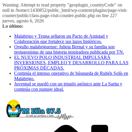
Warning: Attempt to read property "geoplugin_countryCode" on
null in /home/c1430852/public_html/wp-content/plugins/page-visit-
counter/public/class-page-visit-counter-public.php on line 227
Saltar
jueves, agosto 6, 2026
al
Lo último:
contenido
Malabrigo y Tenna sellaron un Pacto de Amistad y
Colaboración que fortalece sus lazos históricos.
Orgullo malabriguense: Julieta Bernal y su familia son
protagonistas de una historia inspiradora publicada por TN.
EL NUEVO POLO INDUSTRIAL IMPULSARÁ
INVERSIONES, EMPLEO Y DESARROLLO PARA LAS
PRÓXIMAS DÉCADAS.
Continúa el intenso operativo de búsqueda de Rubén Solís en
Malabrigo.
Juventud se quedó con un triunfo agónico ante La Sarita y
continúa con puntaje ideal.