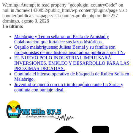
Warning: Attempt to read property "geoplugin_countryCode" on
null in /home/c1430852/public_html/wp-content/plugins/page-visit-
counter/public/class-page-visit-counter-public.php on line 227
Saltar
domingo, agosto 9, 2026
al
Lo último:
contenido
Malabrigo y Tenna sellaron un Pacto de Amistad y
Colaboración que fortalece sus lazos históricos.
Orgullo malabriguense: Julieta Bernal y su familia son
protagonistas de una historia inspiradora publicada por TN.
EL NUEVO POLO INDUSTRIAL IMPULSARÁ
INVERSIONES, EMPLEO Y DESARROLLO PARA LAS
PRÓXIMAS DÉCADAS.
Continúa el intenso operativo de búsqueda de Rubén Solís en
Malabrigo.
Juventud se quedó con un triunfo agónico ante La Sarita y
continúa con puntaje ideal.