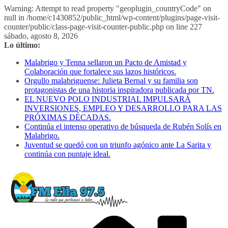
Warning: Attempt to read property "geoplugin_countryCode" on
null in /home/c1430852/public_html/wp-content/plugins/page-visit-
counter/public/class-page-visit-counter-public.php on line 227
Saltar
sábado, agosto 8, 2026
al
Lo último:
contenido
Malabrigo y Tenna sellaron un Pacto de Amistad y
Colaboración que fortalece sus lazos históricos.
Orgullo malabriguense: Julieta Bernal y su familia son
protagonistas de una historia inspiradora publicada por TN.
EL NUEVO POLO INDUSTRIAL IMPULSARÁ
INVERSIONES, EMPLEO Y DESARROLLO PARA LAS
PRÓXIMAS DÉCADAS.
Continúa el intenso operativo de búsqueda de Rubén Solís en
Malabrigo.
Juventud se quedó con un triunfo agónico ante La Sarita y
continúa con puntaje ideal.