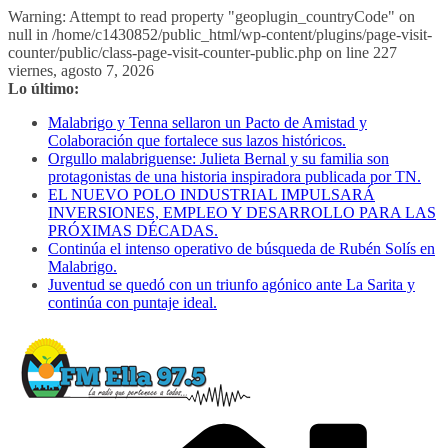
Warning: Attempt to read property "geoplugin_countryCode" on
null in /home/c1430852/public_html/wp-content/plugins/page-visit-
counter/public/class-page-visit-counter-public.php on line 227
Saltar
viernes, agosto 7, 2026
al
Lo último:
contenido
Malabrigo y Tenna sellaron un Pacto de Amistad y
Colaboración que fortalece sus lazos históricos.
Orgullo malabriguense: Julieta Bernal y su familia son
protagonistas de una historia inspiradora publicada por TN.
EL NUEVO POLO INDUSTRIAL IMPULSARÁ
INVERSIONES, EMPLEO Y DESARROLLO PARA LAS
PRÓXIMAS DÉCADAS.
Continúa el intenso operativo de búsqueda de Rubén Solís en
Malabrigo.
Juventud se quedó con un triunfo agónico ante La Sarita y
continúa con puntaje ideal.