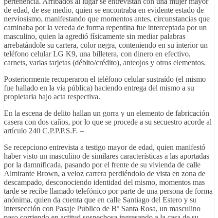
pertenencia. Arribados al lugar se entrevistan con una mujer mayor
de edad, de ese medio, quien se encontraba en evidente estado de
nerviosismo, manifestando que momentos antes, circunstancias que
caminaba por la vereda de forma repentina fue interceptada por un
masculino, quien la agredió físicamente sin mediar palabras
arrebatándole su cartera, color negra, conteniendo en su interior un
teléfono celular LG K9, una billetera, con dinero en efectivo,
carnets, varias tarjetas (débito/crédito), anteojos y otros elementos.
Posteriormente recuperaron el teléfono celular sustraído (el mismo
fue hallado en la vía pública) haciendo entrega del mismo a su
propietaria bajo acta respectiva.
En la escena de delito hallan un gorra y un elemento de fabricación
casera con dos caños, por lo que se procede a su secuestro acorde al
artículo 240 C.P.P.P.S.F. –
Se recepciono entrevista a testigo mayor de edad, quien manifestó
haber visto un masculino de similares características a las aportadas
por la damnificada, pasando por el frente de su vivienda de calle
Almirante Brown, a veloz carrera perdiéndolo de vista en zona de
descampado, desconociendo identidad del mismo, momentos mas
tarde se recibe llamado telefónico por parte de una persona de forma
anónima, quien da cuenta que en calle Santiago del Estero y su
intersección con Pasaje Publico de Bº Santa Rosa, un masculino
paso corriendo en actitud sospechosa ingresando a la casa de su