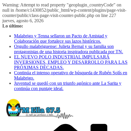
Warning: Attempt to read property "geoplugin_countryCode" on
null in /home/c1430852/public_html/wp-content/plugins/page-visit-
counter/public/class-page-visit-counter-public.php on line 227
Saltar
jueves, agosto 6, 2026
al
Lo último:
contenido
Malabrigo y Tenna sellaron un Pacto de Amistad y
Colaboración que fortalece sus lazos históricos.
Orgullo malabriguense: Julieta Bernal y su familia son
protagonistas de una historia inspiradora publicada por TN.
EL NUEVO POLO INDUSTRIAL IMPULSARÁ
INVERSIONES, EMPLEO Y DESARROLLO PARA LAS
PRÓXIMAS DÉCADAS.
Continúa el intenso operativo de búsqueda de Rubén Solís en
Malabrigo.
Juventud se quedó con un triunfo agónico ante La Sarita y
continúa con puntaje ideal.