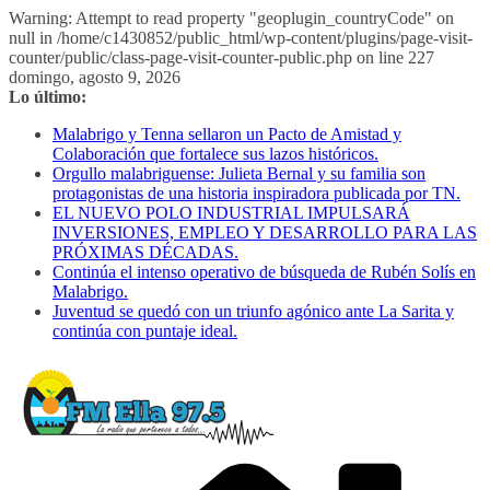
Warning: Attempt to read property "geoplugin_countryCode" on
null in /home/c1430852/public_html/wp-content/plugins/page-visit-
counter/public/class-page-visit-counter-public.php on line 227
Saltar
domingo, agosto 9, 2026
al
Lo último:
contenido
Malabrigo y Tenna sellaron un Pacto de Amistad y
Colaboración que fortalece sus lazos históricos.
Orgullo malabriguense: Julieta Bernal y su familia son
protagonistas de una historia inspiradora publicada por TN.
EL NUEVO POLO INDUSTRIAL IMPULSARÁ
INVERSIONES, EMPLEO Y DESARROLLO PARA LAS
PRÓXIMAS DÉCADAS.
Continúa el intenso operativo de búsqueda de Rubén Solís en
Malabrigo.
Juventud se quedó con un triunfo agónico ante La Sarita y
continúa con puntaje ideal.