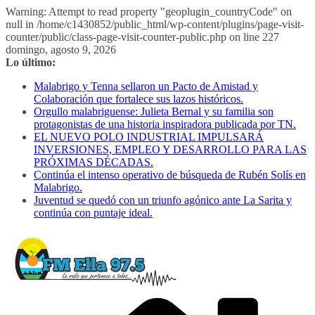
Warning: Attempt to read property "geoplugin_countryCode" on
null in /home/c1430852/public_html/wp-content/plugins/page-visit-
counter/public/class-page-visit-counter-public.php on line 227
Saltar
domingo, agosto 9, 2026
al
Lo último:
contenido
Malabrigo y Tenna sellaron un Pacto de Amistad y
Colaboración que fortalece sus lazos históricos.
Orgullo malabriguense: Julieta Bernal y su familia son
protagonistas de una historia inspiradora publicada por TN.
EL NUEVO POLO INDUSTRIAL IMPULSARÁ
INVERSIONES, EMPLEO Y DESARROLLO PARA LAS
PRÓXIMAS DÉCADAS.
Continúa el intenso operativo de búsqueda de Rubén Solís en
Malabrigo.
Juventud se quedó con un triunfo agónico ante La Sarita y
continúa con puntaje ideal.