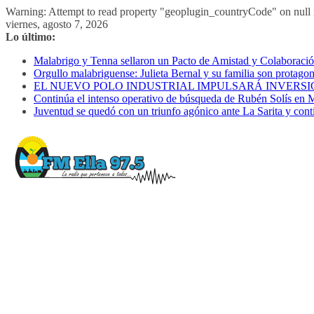
Warning: Attempt to read property "geoplugin_countryCode" on null i
Saltar
viernes, agosto 7, 2026
al
Lo último:
contenido
Malabrigo y Tenna sellaron un Pacto de Amistad y Colaboración 
Orgullo malabriguense: Julieta Bernal y su familia son protagon
EL NUEVO POLO INDUSTRIAL IMPULSARÁ INVERSI
Continúa el intenso operativo de búsqueda de Rubén Solís en 
Juventud se quedó con un triunfo agónico ante La Sarita y cont