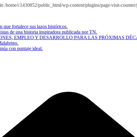
n /home/c1430852/public_html/wp-content/plugins/page-visit-counter/pu
que fortalece sus lazos históricos.
istas de una historia inspiradora publicada por TN.
ONES, EMPLEO Y DESARROLLO PARA LAS PRÓXIMAS DÉC
Malabrigo.
inúa con puntaje ideal.