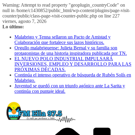
Warning: Attempt to read property "geoplugin_countryCode" on
null in /home/c1430852/public_html/wp-content/plugins/page-visit-
counter/public/class-page-visit-counter-public.php on line 227
Saltar
viernes, agosto 7, 2026
al
Lo último:
contenido
Malabrigo y Tenna sellaron un Pacto de Amistad y
Colaboración que fortalece sus lazos históricos.
Orgullo malabriguense: Julieta Bernal y su familia son
protagonistas de una historia inspiradora publicada por TN.
EL NUEVO POLO INDUSTRIAL IMPULSARÁ
INVERSIONES, EMPLEO Y DESARROLLO PARA LAS
PRÓXIMAS DÉCADAS.
Continúa el intenso operativo de búsqueda de Rubén Solís en
Malabrigo.
Juventud se quedó con un triunfo agónico ante La Sarita y
continúa con puntaje ideal.