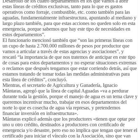
Desarrollo de los cuatro departamentos en los que vamos a abrir
estas líneas de créditos exclusivas, tanto para lo que es gastos
operativos como forraje, combustible, etc. como también para las
aguadas, fundamentalmente infraestructura, apuntando al mediano y
largo plazo también, para que estas acciones no queden solo en esta
emergencia, porque sabemos que hay este tipo de necesidades en
estos departamentos”.
El funcionario mencionó también que “son las primeras líneas con
un cupo de hasta 2.700.000 millones de pesos por productor que
vamos a articular a través de estas agencias y asociaciones”, y
rescató “la importancia de que nos tratemos de anticipar en este tipo
de cosas para estos departamentos y no esperar situaciones extremas
o reclamos que después tengamos que estar corriendo detrás, así que
estamos tratando de tomar todas las medidas administrativas para
esta línea de créditos”, concluyó.
Mientras, el secretario de Agricultura y Ganadería, Ignacio
Mántaras, agregó que la línea de capital Aguadas «va a perdurar
durante toda la gestión, porque el manejo de agua es un tema clave y
queremos incentivar mucho, trabajar en esos departamentos del
norte lo que es cosecha de agua vía represas, y pretendemos
financiar inversión en infraestructura».
Mántaras explicó además que los productores «tienen que optar por
uno u otro crédito, destinados a productores con certificado de
emergencia y/o desastre, pero eso no implica que tengan que tener el
certificado para iniciar el vínculo con la Asociación, sino que van