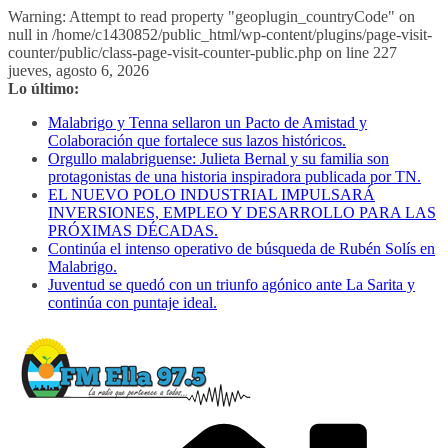
Warning: Attempt to read property "geoplugin_countryCode" on
null in /home/c1430852/public_html/wp-content/plugins/page-visit-
counter/public/class-page-visit-counter-public.php on line 227
Saltar
jueves, agosto 6, 2026
al
Lo último:
contenido
Malabrigo y Tenna sellaron un Pacto de Amistad y
Colaboración que fortalece sus lazos históricos.
Orgullo malabriguense: Julieta Bernal y su familia son
protagonistas de una historia inspiradora publicada por TN.
EL NUEVO POLO INDUSTRIAL IMPULSARÁ
INVERSIONES, EMPLEO Y DESARROLLO PARA LAS
PRÓXIMAS DÉCADAS.
Continúa el intenso operativo de búsqueda de Rubén Solís en
Malabrigo.
Juventud se quedó con un triunfo agónico ante La Sarita y
continúa con puntaje ideal.