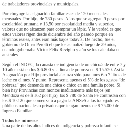
de trabajadores provinciales y municipales.
Por cónyuge la asignación familiar es es de 120 mensuales
mensuales. Por hijo, de 780 pesos. A los que se agregan 9 pesos por
escolaridad primaria y 13,50 por escolaridad media y superior,
valores que no alcanzan para comprar un lápiz. Y la verdad es que
estos valores rigen desde diciembre del año pasado porque en
términos reales, antes eran más bajos todavía. De hecho, fue el
gobierno de Omar Perotti el que los actualizó luego de 29 años,
cuando gobernaba Víctor Félix Reviglio y aún se los calculaba en
australes.
Según el INDEC, la canasta de indigencia de un chico/a de entre 7 y
10 años está en los $ 6.800 y la línea de pobreza en $ 15.520. Así la
Asignación por Hijo provincial alcanza sólo para unos 6 o 7 litros de
leche en el mes. Y punto. Representa apenas el 5% de los gastos “de
pobreza” que demanda una chica o chico en una familia pobre. Si
bien hay Provincias con montos insólitamente más bajos (en
Mendoza es de $ 162 por hijo), los $ 780 de Santa Fe contrastan con
los $ 10.126 que comenzará a pagar la ANSeS a los trabajadores
públicos nacionales o privados que tengan menos de $ 75.000 de
Ingreso Familiar.
Todos los números
Una parte de los altos índices de indigencia y pobreza infantil se