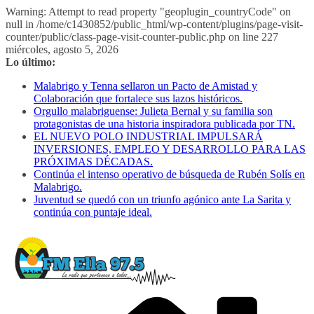
Warning: Attempt to read property "geoplugin_countryCode" on
null in /home/c1430852/public_html/wp-content/plugins/page-visit-
counter/public/class-page-visit-counter-public.php on line 227
Saltar
miércoles, agosto 5, 2026
al
Lo último:
contenido
Malabrigo y Tenna sellaron un Pacto de Amistad y
Colaboración que fortalece sus lazos históricos.
Orgullo malabriguense: Julieta Bernal y su familia son
protagonistas de una historia inspiradora publicada por TN.
EL NUEVO POLO INDUSTRIAL IMPULSARÁ
INVERSIONES, EMPLEO Y DESARROLLO PARA LAS
PRÓXIMAS DÉCADAS.
Continúa el intenso operativo de búsqueda de Rubén Solís en
Malabrigo.
Juventud se quedó con un triunfo agónico ante La Sarita y
continúa con puntaje ideal.